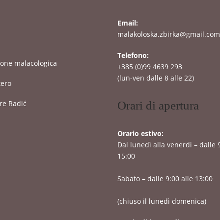
Email:
malakoloska.zbirka@gmail.com
Telefono:
zione malacologica
+385 (0)99 4639 293
(lun-ven dalle 8 alle 22)
tero
ure Radić
Orari di apertura
Orario estivo:
Dal lunedì alla venerdi – dalle 
15:00
Sabato – dalle 9:00 alle 13:00
(chiuso il lunedì domenica)